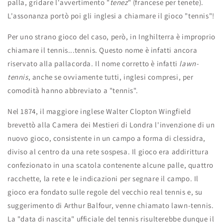
palla, gridare l'avvertimento "
tenez
" (francese per tenete).
L'assonanza portò poi gli inglesi a chiamare il gioco "tennis"!
Per uno strano gioco del caso, però, in Inghilterra è improprio
chiamare il tennis...tennis. Questo nome è infatti ancora
riservato alla pallacorda. Il nome corretto è infatti
lawn-
tennis
, anche se ovviamente tutti, inglesi compresi, per
comodità hanno abbreviato a "tennis".
Nel 1874, il maggiore inglese Walter Clopton Wingfield
brevettò alla Camera dei Mestieri di Londra l'invenzione di un
nuovo gioco, consistente in un campo a forma di clessidra,
diviso al centro da una rete sospesa. Il gioco era addirittura
confezionato in una scatola contenente alcune palle, quattro
racchette, la rete e le indicazioni per segnare il campo. Il
gioco era fondato sulle regole del vecchio real tennis e, su
suggerimento di Arthur Balfour, venne chiamato lawn-tennis.
La "data di nascita" ufficiale del tennis risulterebbe dunque il