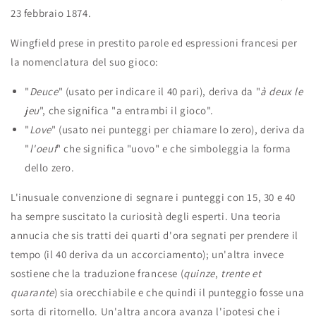
23 febbraio 1874.
Wingfield prese in prestito parole ed espressioni francesi per
la nomenclatura del suo gioco:
"
Deuce
" (usato per indicare il 40 pari), deriva da "
à deux le
jeu
", che significa "a entrambi il gioco".
"
Love
" (usato nei punteggi per chiamare lo zero), deriva da
"
l'oeuf
" che significa "uovo" e che simboleggia la forma
dello zero.
L'inusuale convenzione di segnare i punteggi con 15, 30 e 40
ha sempre suscitato la curiosità degli esperti. Una teoria
annucia che sis tratti dei quarti d'ora segnati per prendere il
tempo (il 40 deriva da un accorciamento); un'altra invece
sostiene che la traduzione francese (
quinze
,
trente
et
quarante
) sia orecchiabile e che quindi il punteggio fosse una
sorta di ritornello. Un'altra ancora avanza l'ipotesi che i