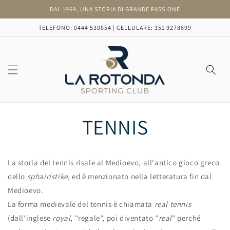
Vai
DAL 1969, UNA STORIA DI GRANDE PASSIONE
direttamente
ai contenuti
TELEFONO: 0444 530854 | CELLULARE: 351 9278699
TENNIS
La storia del tennis risale al Medioevo, all'antico gioco greco
dello
sphairistike
, ed è menzionato nella letteratura fin dal
Medioevo.
La forma medievale del tennis è chiamata
real tennis
(dall'inglese
royal
, "regale", poi diventato "
real
" perché